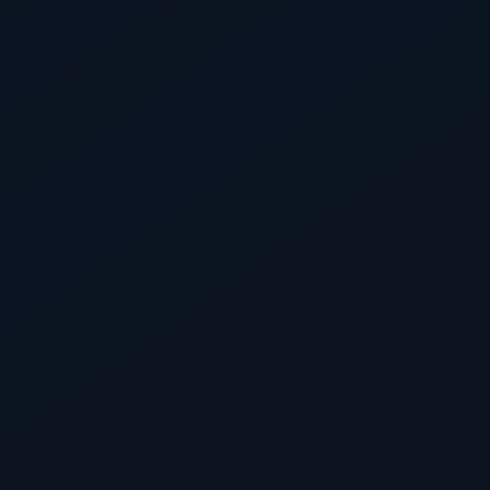
FIFA World Cup 2026
⚽ 我们以专业视角点燃足球热爱，用实时数据打造清晰体验，致
力于为广大球迷提供更及时、更丰富、更有看点的赛事资讯与精
彩内容。🏆✨
4006669527
联系电话：
FIFA News
世界杯官网app下载-红魔利刃破阴霾，北欧森林燃旧火—拉什福德稳定输出与瑞典交锋升温的双重奏