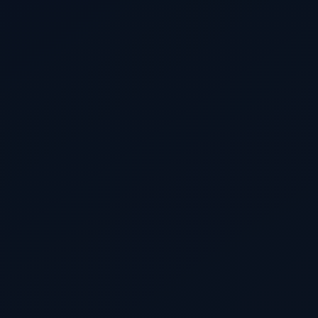
聚焦世界杯热门赛程、球
队动态、球星表现与赛前
分析，为用户提供及时、
查看更多
清晰的足球赛事资讯内
容。
2026世界杯官网-葡萄牙传控体系日渐成熟，小组赛防线稳如磐石
世界杯赛程竞猜-乌拉圭友谊赛，防守反击提速的实验场
葡萄牙队以成熟的传控体系
乌拉圭在贝尔萨治下将传统
为战术核心，通过精准的短
防守反击注入新意，友谊赛